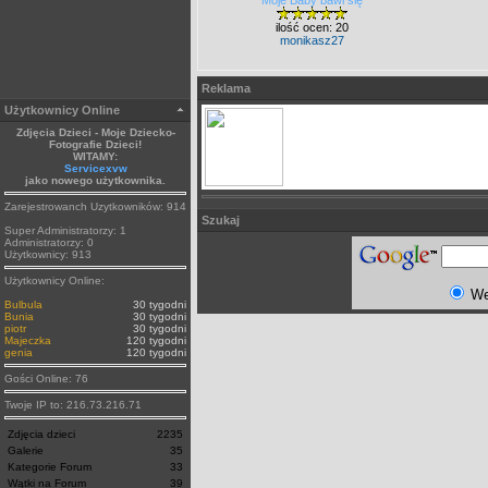
Moje Baby bawi się
ilość ocen: 20
monikasz27
Reklama
Użytkownicy Online
Zdjęcia Dzieci - Moje Dziecko-
Fotografie Dzieci!
WITAMY:
Servicexvw
jako nowego użytkownika.
Zarejestrowanch Uzytkowników: 914
Szukaj
Super Administratorzy: 1
Administratorzy: 0
Użytkownicy: 913
Użytkownicy Online:
W
Bulbula
30 tygodni
Bunia
30 tygodni
piotr
30 tygodni
Majeczka
120 tygodni
genia
120 tygodni
Gości Online: 76
Twoje IP to: 216.73.216.71
Zdjęcia dzieci
2235
Galerie
35
Kategorie Forum
33
Wątki na Forum
39