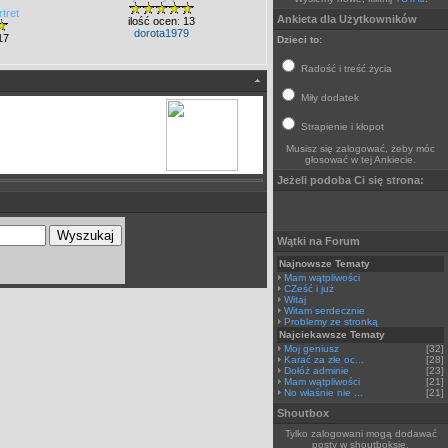
tret
Ankieta dla Użytkowników
ilość ocen: 13
dorota1979
17
Dzieci to:
Radość i treść życia
Miły dodatek
Strapienie i kłopot
Musisz się zalogować, żeby móc
głosować w tej Ankiecie.
Jeżeli podoba Ci się strona:
Wątki na Forum
Najnowsze Tematy
Mam wątpliwości
CZeść i już
Witaj
Witam serdecznie
Problemy ze stronką
Najciekawsze Tematy
Moj geniusz
[32]
Karać za złe oc...
[28]
Dołóż adminie
[23]
Mam wątpliwości
[21]
No właśnie nie ...
[21]
Shoutbox
Tylko zalogowani mogą dodawać
posty w shoutboksie.