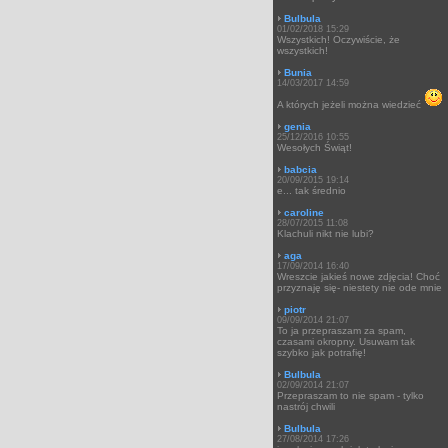
Bulbula
01/02/2018 15:29
Wszystkich! Oczywiście, że
wszystkich!
Bunia
14/03/2017 14:59
A których jeżeli można wiedzieć
genia
25/12/2016 10:55
Wesołych Świąt!
babcia
20/09/2015 19:14
e... tak średnio
caroline
28/07/2015 11:08
Klachuli nikt nie lubi?
aga
17/09/2014 16:40
Wreszcie jakieś nowe zdjęcia! Choć
przyznaję się- niestety nie ode mnie
piotr
09/09/2014 21:07
To ja przepraszam za spam,
czasami okropny. Usuwam tak
szybko jak potrafię!
Bulbula
02/09/2014 21:07
Przepraszam to nie spam - tylko
nastrój chwili
Bulbula
27/08/2014 17:26