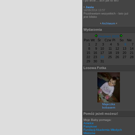
i po lecie... ach jak to leci
Jasiu
14/06/2014 13:57
Pozdrawiam wszystkich - lato już
jest blisko
Archiwum
Wydarzenia
Grudzień 2025
Pon
Wt
Śr
Czw
Pi
So
Nie
1
2
3
4
5
6
7
8
9
10
11
12
13
14
15
16
17
18
19
20
21
22
23
24
25
26
27
28
29
30
31
Losowa Fotka
Majeczka
bobasem
Pomóż jeżeli możesz!
Moje Baby pomaga:
Amelce
Patrykowi
Fundacji Akademia Młodych
Mistrzów