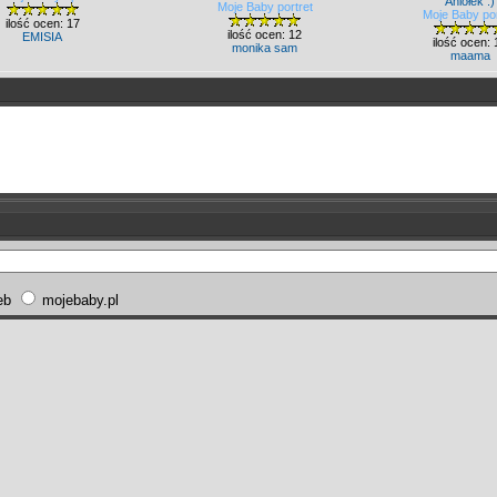
Aniołek :)
Moje Baby portret
Moje Baby por
ilość ocen: 17
ilość ocen: 12
EMISIA
ilość ocen: 
monika sam
maama
eb
mojebaby.pl