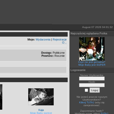
August 07 2026 04:01:32
Najczęściej oglądana Fotka
Moje:
Wydarzenia
|
Rejestracje
O...
Dostęp:
Publiczne
Powtórz:
Rocznie
Czyż nie jest genialna?
Moje Baby jest SUPER
Logowanie
Nazwa Użytkownika
Hasło
Nie jesteś jeszcze naszym
Użytkownikiem?
Kilknij TUTAJ
żeby się
zarejestrować.
Kaja
Zapomniane hasło?
Moje Baby portret
Wyślemy nowe, kliknij
TUTAJ
.