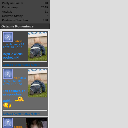
Posty na Forum
318
Komentarzy
2049
Artykuły
11
Ciekawe Strony
7
Postów w Shoutbox
478
Ostatnie Komentarze
babcia
dnia January 14
2022 18:40:13
Będzie wielki
podróżnik!
Zobacz Komentarze Galerii
piotr
dnia
September 09
2020 21:36:51
Tak zasuwa, że
aż spoodnie
gubi...
Zobacz Komentarze Galerii
babcia