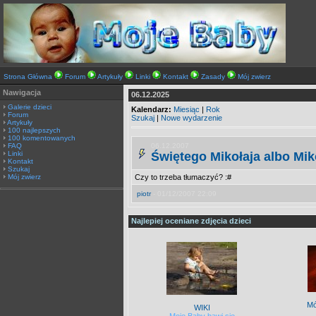
Stosujemy pliki cooki
Strona Główna
Forum
Artykuły
Linki
Kontakt
Zasady
Mój zwierz
Nawigacja
06.12.2025
Galerie dzieci
Kalendarz:
Miesiąc
|
Rok
Forum
Szukaj
|
Nowe wydarzenie
Artykuły
100 najlepszych
100 komentowanych
06.12.2007
FAQ
Świętego Mikołaja albo Mik
Linki
Kontakt
Szukaj
Czy to trzeba tłumaczyć? :#
Mój zwierz
piotr
- 01/12/2007 22:09
Najlepiej oceniane zdjęcia dzieci
Mó
WIKI