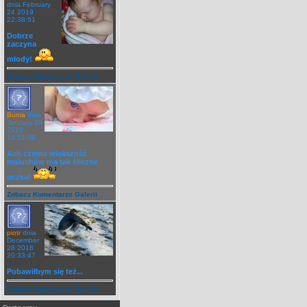
dnia February
24 2019
22:38:51
Dobrze
zaczyna
młody!
Zobacz Komentarze Galerii
Bunia
dnia
January 30
2019
14:51:30
Ach czemu większość
maluchów ma tak śliczne
oczka!
Zobacz Komentarze Galerii
piotr
dnia
December
28 2018
20:33:47
Pobawiłbym się też...
Zobacz Komentarze Galerii