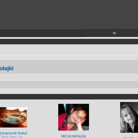
es
(więcej TUTAJ).
Jeżeli sobie tego nie życzysz wyłącz je lub opuść stronę.
ołajki
j braciszek Kubuś
MOJA NATALKA
Moje Baby śpi