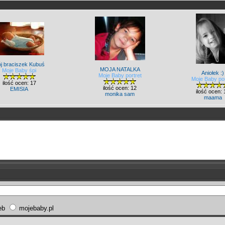
j braciszek Kubuś
MOJA NATALKA
Moje Baby śpi
Aniołek :)
Moje Baby portret
Moje Baby por
ilość ocen: 17
ilość ocen: 12
EMISIA
ilość ocen: 
monika sam
maama
eb
mojebaby.pl