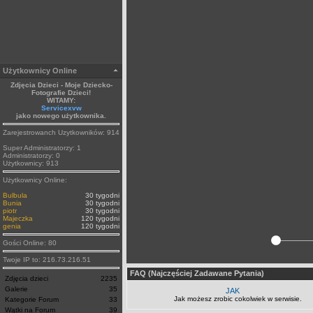
Użytkownicy Online
Zdjęcia Dzieci - Moje Dziecko-
Fotografie Dzieci!
WITAMY:
Servicexvw
jako nowego użytkownika.
Zarejestrowanch Uzytkowników: 914
Super Administratorzy: 1
Administratorzy: 0
Użytkownicy: 913
Użytkownicy Online:
Bulbula
30 tygodni
Bunia
30 tygodni
piotr
30 tygodni
Majeczka
120 tygodni
genia
120 tygodni
Gości Online: 80
Twoje IP to: 216.73.216.51
FAQ (Najczęściej Zadawane Pytania)
Zdjęcia dzieci
2235
Galerie
35
JAK
(5)
Jak możesz zrobic cokolwiek w serwisie.
Kategorie Forum
33
Wątki na Forum
39