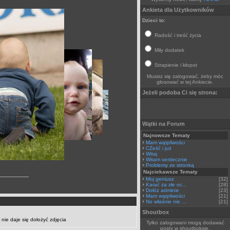
Ankieta dla Użytkowników
Dzieci to:
Radość i treść życia
Miły dodatek
Strapienie i kłopot
Musisz się zalogować, żeby móc
głosować w tej Ankiecie.
Jeżeli podoba Ci się strona:
Wątki na Forum
Najnowsze Tematy
Mam wątpliwości
CZeść i już
Witaj
Witam serdecznie
Problemy ze stronką
Najciekawsze Tematy
Moj geniusz
[32]
Karać za złe oc...
[28]
Dołóż adminie
[23]
Mam wątpliwości
[21]
No właśnie nie ...
[21]
Shoutbox
nie daje się dołożyć zdjęcia
Tylko zalogowani mogą dodawać
posty w shoutboksie.