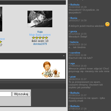
Bulbula
01/02/2018 15:29
Wszystkich! Oczywiście, że
wszystkich!
Bunia
14/03/2017 14:59
A których jeżeli można wiedzieć
genia
Kaja
25/12/2016 10:55
Moje Baby portret
Wesołych Świąt!
tret
ilość ocen: 13
babcia
dorota1979
20/09/2015 19:14
17
e... tak średnio
caroline
28/07/2015 11:08
Klachuli nikt nie lubi?
aga
17/09/2014 16:40
Wreszcie jakieś nowe zdjęcia! Choć
przyznaję się- niestety nie ode mnie
piotr
09/09/2014 21:07
To ja przepraszam za spam,
czasami okropny. Usuwam tak
szybko jak potrafię!
Bulbula
02/09/2014 21:07
Przepraszam to nie spam - tylko
nastrój chwili
Bulbula
27/08/2014 17:26