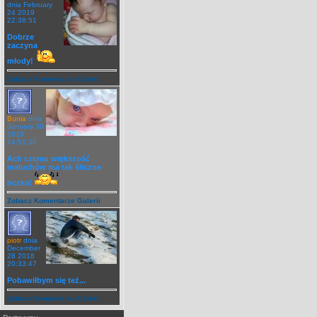
dnia February
24 2019
22:38:51
Dobrze
zaczyna
młody!
Zobacz Komentarze Galerii
Bunia
dnia
January 30
2019
14:51:30
Ach czemu większość
maluchów ma tak śliczne
oczka!
Zobacz Komentarze Galerii
piotr
dnia
December
28 2018
20:33:47
Pobawiłbym się też...
Zobacz Komentarze Galerii