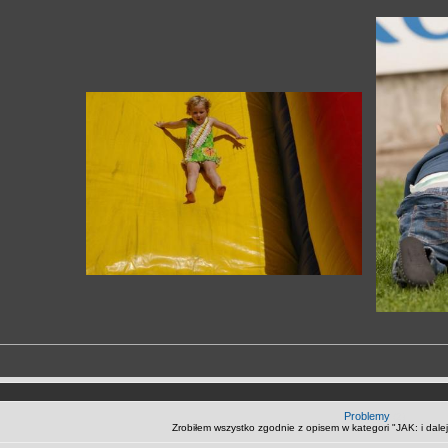
Problemy
(2)
Zrobiłem wszystko zgodnie z opisem w kategori "JAK: i dalej 