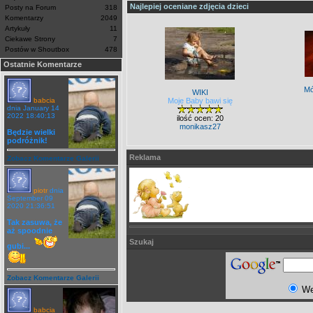
Najlepiej oceniane zdjęcia dzieci
Posty na Forum
318
Komentarzy
2049
Artykuły
11
Ciekawe Strony
7
Postów w Shoutbox
478
Ostatnie Komentarze
Mó
WIKI
babcia
Moje Baby bawi się
dnia January 14
2022 18:40:13
ilość ocen: 20
monikasz27
Będzie wielki
podróżnik!
Reklama
Zobacz Komentarze Galerii
piotr
dnia
September 09
2020 21:36:51
Tak zasuwa, że
aż spoodnie
Szukaj
gubi...
Zobacz Komentarze Galerii
W
babcia