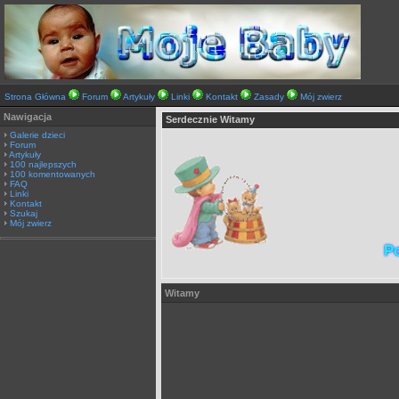
Strona Główna
Forum
Artykuły
Linki
Kontakt
Zasady
Mój zwierz
Nawigacja
Serdecznie Witamy
Galerie dzieci
Forum
Artykuły
100 najlepszych
100 komentowanych
FAQ
Linki
Kontakt
Szukaj
Mój zwierz
Po
Witamy