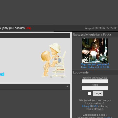
emy pliki cookies
(więcej TUTAJ).
Jeżeli sobie tego nie życzysz wyłącz je lub opuść stronę.
August 08 2026 05:25:02
Najczęściej oglądana Fotka
Czyż nie jest genialna?
Moje Baby jest SUPER
Logowanie
ci
Nazwa Użytkownika
Hasło
Nie jesteś jeszcze naszym
Użytkownikiem?
Kilknij TUTAJ
żeby się
zarejestrować.
Zapomniane hasło?
Wyślemy nowe, kliknij
TUTAJ
.