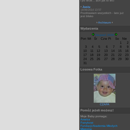
i po lecie... ach jak to leci
Jasiu
14/06/2014 13:57
Pozdrawiam wszystkich - lato już
jest blisko
Archiwum
Wydarzenia
Sierpień 2026
Pon
Wt
Śr
Czw
Pi
So
Nie
1
2
3
4
5
6
7
8
9
10
11
12
13
14
15
16
17
18
19
20
21
22
23
24
25
26
27
28
29
30
31
Losowa Fotka
CZAPA
Pomóż jeżeli możesz!
Moje Baby pomaga:
Amelce
Patrykowi
Fundacji Akademia Młodych
Mistrzów