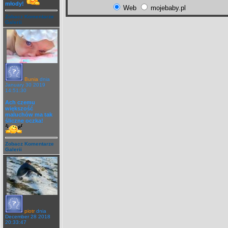
młody!
Web
mojebaby.pl
Zobacz Komentarze
Galerii
Bunia
dnia
January 30 2019
14:51:30
Ach czemu
większość
maluchów ma tak
śliczne oczka!
Zobacz Komentarze
Galerii
piotr
dnia
December 28 2018
20:33:47