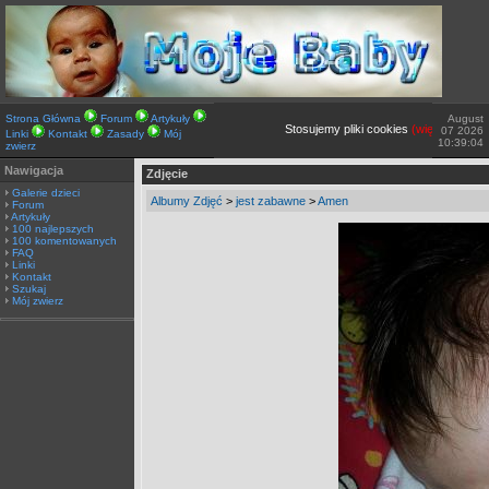
Strona Główna
Forum
Artykuły
August
Stosujemy pliki cookies
(więcej TUTAJ).
07 2026
Linki
Kontakt
Zasady
Mój
10:39:04
zwierz
Nawigacja
Zdjęcie
Galerie dzieci
Albumy Zdjęć
>
jest zabawne
>
Amen
Forum
Artykuły
100 najlepszych
100 komentowanych
FAQ
Linki
Kontakt
Szukaj
Mój zwierz