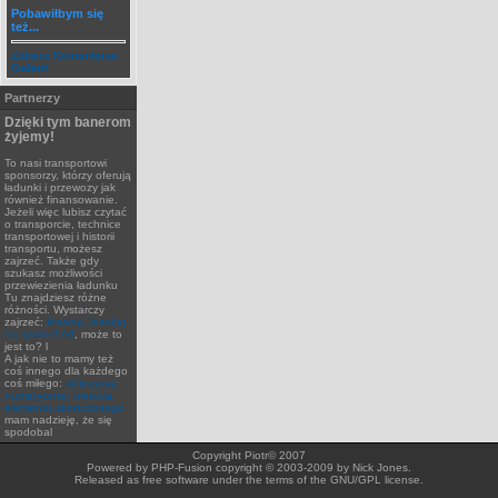
Pobawiłbym się
też...
Zobacz Komentarze
Galerii
Partnerzy
Dzięki tym banerom
żyjemy!
To nasi transportowi
sponsorzy, którzy oferują
ładunki i przewozy jak
również finansowanie.
Jeżeli więc lubisz czytać
o transporcie, technice
transportowej i historii
transportu, możesz
zajrzeć. Także gdy
szukasz możliwości
przewiezienia ładunku
Tu znajdziesz różne
różności. Wystarczy
zajrzeć:
leasing, leasing
na samochód
, może to
jest to? l
A jak nie to mamy też
coś innego dla każdego
coś miłego:
obliczenia
numeryczne, metoda
elementu skończonego
mam nadzieję, że się
spodobal
Copyright Piotr© 2007
Powered by PHP-Fusion copyright © 2003-2009 by Nick Jones.
Released as free software under the terms of the GNU/GPL license.