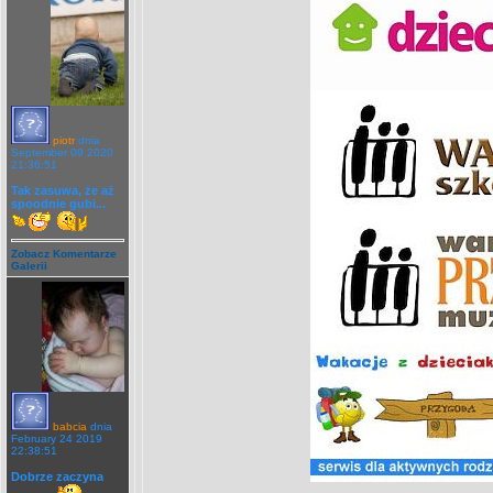
piotr
dnia
September 09 2020
21:36:51
Tak zasuwa, że aż
spoodnie gubi...
Zobacz Komentarze
Galerii
babcia
dnia
February 24 2019
22:38:51
Dobrze zaczyna