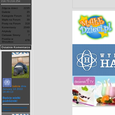
216.73.216.254
Zdjęcia dzieci
2235
Galerie
35
Kategorie Forum
33
Wątki na Forum
39
Posty na Forum
318
Komentarzy
2049
Artykuły
11
Ciekawe Strony
7
Postów w
478
Shoutbox
Ostatnie Komentarze
babcia
dnia
January 14 2022
18:40:13
Będzie wielki
podróżnik!
Zobacz Komentarze
Galerii