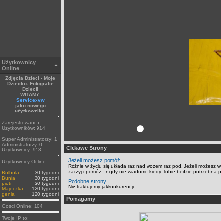
Użytkownicy
Online
Zdjęcia Dzieci - Moje
Dziecko- Fotografie
Dzieci!
WITAMY:
Servicexvw
jako nowego
użytkownika.
Zarejestrowanch
Uzytkowników: 914
Super Administratorzy: 1
Administratorzy: 0
Ciekawe Strony
Użytkownicy: 913
Jeżeli możesz pomóż
(2)
Użytkownicy Online:
Różnie w życiu się układa raz nad wozem raz pod. Jeżeli możesz w
zajrzyj i pomóż - nigdy nie wiadomo kiedy Tobie będzie potrzebna 
Bulbula
30 tygodni
Bunia
30 tygodni
Podobne strony
(1)
piotr
30 tygodni
Nie traktujemy jakkonkurencji
Majeczka
120 tygodni
genia
120 tygodni
Pomagamy
Gości Online: 104
Twoje IP to: