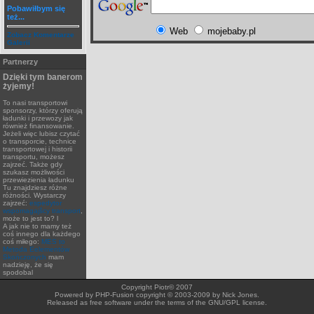
Pobawiłbym się
też...
Web
mojebaby.pl
Zobacz Komentarze
Galerii
Partnerzy
Dzięki tym banerom
żyjemy!
To nasi transportowi
sponsorzy, którzy oferują
ładunki i przewozy jak
również finansowanie.
Jeżeli więc lubisz czytać
o transporcie, technice
transportowej i historii
transportu, możesz
zajrzeć. Także gdy
szukasz możliwości
przewiezienia ładunku
Tu znajdziesz różne
różności. Wystarczy
zajrzeć:
espedytor
wspomagajšcy transport
,
może to jest to? l
A jak nie to mamy też
coś innego dla każdego
coś miłego:
MES to
Metoda Eelementów
Skończonych
mam
nadzieję, że się
spodobal
Copyright Piotr© 2007
Powered by PHP-Fusion copyright © 2003-2009 by Nick Jones.
Released as free software under the terms of the GNU/GPL license.