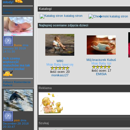
młody!
Katalogi
Zobacz Komentarze
Galerii
Najlepiej oceniane zdjęcia dzieci
Bunia
dnia
January 30 2019
14:51:30
Ach czemu
Mój braciszek Kubuś
WIKI
większość
Moje Baby śpi
Moje Baby bawi się
maluchów ma tak
śliczne oczka!
ilość ocen: 17
ilość ocen: 20
EMISIA
monikasz27
Zobacz Komentarze
Galerii
Reklama
piotr
dnia
Szukaj
December 28 2018
20:33:47