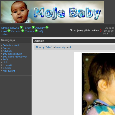
Strona Główna
Forum
Artykuły
August
Stosujemy pliki cookies
(więcej TUTAJ
10 2026
Linki
Kontakt
Zasady
Mój
10:37:53
zwierz
Nawigacja
Zdjęcie
Galerie dzieci
Albumy Zdjęć
>
bawi się
>
olo
Forum
Artykuły
100 najlepszych
100 komentowanych
FAQ
Linki
Kontakt
Szukaj
Mój zwierz