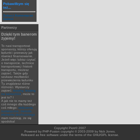
Pobawiłbym się
też...
Zobacz Komentarze
Galerii
Partnerzy
Dzięki tym banerom
żyjemy!
To nasi transportowi
sponsorzy, którzy oferują
ładunki i przewozy jak
również finansowanie.
Jeżeli więc lubisz czytać
o transporcie, technice
transportowej i historii
transportu, możesz
zajrzeć. Także gdy
szukasz możliwości
przewiezienia ładunku
Tu znajdziesz różne
różności. Wystarczy
zajrzeć:
leasing, leasing
na samochód
, może to
jest to? l
A jak nie to mamy też
coś innego dla każdego
coś miłego:
obliczenia
numeryczne, metoda
elementu skończonego
mam nadzieję, że się
spodobal
Copyright Piotr© 2007
Powered by PHP-Fusion copyright © 2003-2009 by Nick Jones.
Released as free software under the terms of the GNU/GPL license.