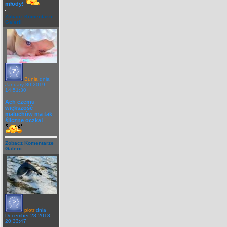
młody!
Zobacz Komentarze
Galerii
Bunia
dnia
January 30 2019
14:51:30
Ach czemu
większość
maluchów ma tak
śliczne oczka!
Zobacz Komentarze
Galerii
piotr
dnia
December 28 2018
20:33:47