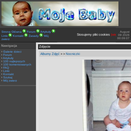
Strona Główna
Forum
Artykuły
August
Stosujemy pliki cookies
(więcej TUTAJ).
09 2026
Linki
Kontakt
Zasady
Mój
00:09:07
zwierz
Nawigacja
Zdjęcie
Galerie dzieci
Albumy Zdjęć
>
>
Nocniczki
Forum
Artykuły
100 najlepszych
100 komentowanych
FAQ
Linki
Kontakt
Szukaj
Mój zwierz