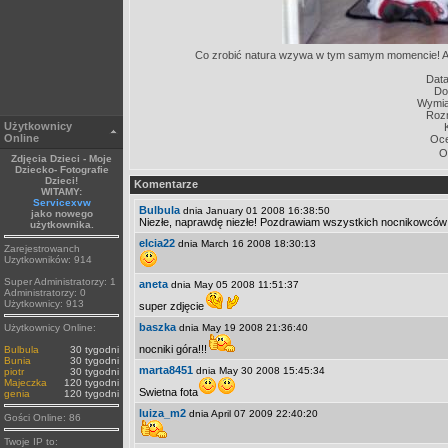
Co zrobić natura wzywa w tym samym momencie! A 
Data
Do
Wymiar
Rozm
Użytkownicy
Online
Oc
O
Zdjęcia Dzieci - Moje
Dziecko- Fotografie
Dzieci!
Komentarze
WITAMY:
Servicexvw
Bulbula
dnia January 01 2008 16:38:50
jako nowego
Niezłe, naprawdę niezłe! Pozdrawiam wszystkich nocnikowców
użytkownika.
elcia22
dnia March 16 2008 18:30:13
Zarejestrowanch
Uzytkowników: 914
Super Administratorzy: 1
aneta
dnia May 05 2008 11:51:37
Administratorzy: 0
Użytkownicy: 913
super zdjęcie
baszka
Użytkownicy Online:
dnia May 19 2008 21:36:40
nocniki góra!!!
Bulbula
30 tygodni
Bunia
30 tygodni
marta8451
dnia May 30 2008 15:45:34
piotr
30 tygodni
Majeczka
120 tygodni
Swietna fota
genia
120 tygodni
luiza_m2
dnia April 07 2009 22:40:20
Gości Online: 86
Twoje IP to: