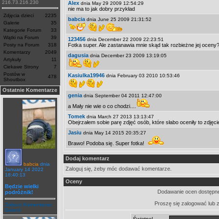
216.73.216.230
Alex
dnia May 29 2009 12:54:29
nie ma to jak dobry przykład
Zdjęcia dzieci
2235
babcia
dnia June 25 2009 21:31:52
Galerie
35
Kategorie Forum
33
Wątki na Forum
39
123456
dnia December 22 2009 22:23:51
Posty na Forum
318
Fotka super. Ale zastanawia mnie skąd tak rozbieżne jej oceny?
Komentarzy
2049
dagusia
dnia December 23 2009 13:19:05
Artykuły
11
Ciekawe Strony
7
Postów w
Kasiulka19946
dnia February 03 2010 10:53:46
478
Shoutbox
Ostatnie Komentarze
genia
dnia September 04 2011 12:47:00
a Mały nie wie o co chodzi....
Tomek
dnia March 27 2013 13:13:47
Obejrzałem sobie parę zdjęć osób, które słabo oceniły to zdjęci
Jasiu
dnia May 14 2015 20:35:27
Brawo! Podoba się. Super fotka!
Dodaj komentarz
babcia
dnia
Zaloguj się, żeby móc dodawać komentarze.
January 14 2022
18:40:13
Oceny
Będzie wielki
Dodawanie ocen dostępne
podróżnik!
Proszę się zalogować lub 
Zobacz Komentarze
Galerii