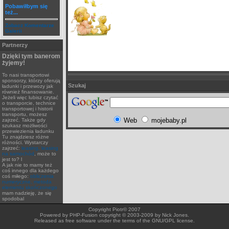
Pobawiłbym się
też...
Zobacz Komentarze
Galerii
Partnerzy
Dzięki tym banerom
żyjemy!
To nasi transportowi
sponsorzy, którzy oferują
Szukaj
ładunki i przewozy jak
również finansowanie.
Jeżeli więc lubisz czytać
o transporcie, technice
transportowej i historii
transportu, możesz
Web
mojebaby.pl
zajrzeć. Także gdy
szukasz możliwości
przewiezienia ładunku
Tu znajdziesz różne
różności. Wystarczy
zajrzeć:
leasing, leasing
na samochód
, może to
jest to? l
A jak nie to mamy też
coś innego dla każdego
coś miłego:
obliczenia
numeryczne, metoda
elementu skończonego
mam nadzieję, że się
spodobal
Copyright Piotr© 2007
Powered by PHP-Fusion copyright © 2003-2009 by Nick Jones.
Released as free software under the terms of the GNU/GPL license.