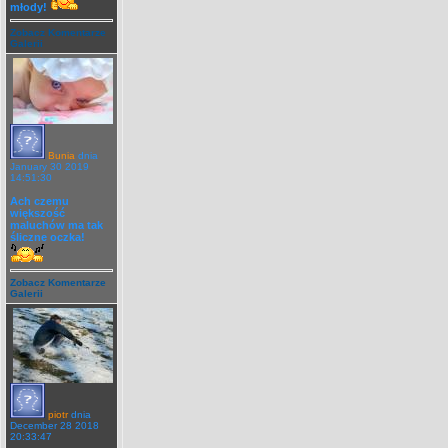
młody!
Zobacz Komentarze
Galerii
Bunia
dnia
January 30 2019
14:51:30
Ach czemu
większość
maluchów ma tak
śliczne oczka!
Zobacz Komentarze
Galerii
piotr
dnia
December 28 2018
20:33:47