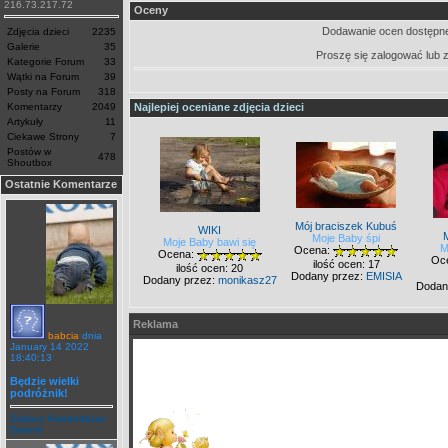
216.73.217.72
Oceny
Dodawanie ocen dostępne
Zdjęcia dzieci
2235
Galerie
35
Proszę się zalogować lub 
Kategorie Forum
33
Wątki na Forum
39
Posty na Forum
318
Komentarzy
2049
Najlepiej oceniane zdjęcia dzieci
Artykuły
11
Ciekawe Strony
7
Postów w
478
Shoutbox
Ostatnie Komentarze
Mój braciszek Kubuś
WIKI
Moje Baby śpi
Moje Baby bawi się
M
Ocena:
Ocena:
Oc
ilość ocen: 17
ilość ocen: 20
Dodany przez:
EMISIA
Dodany przez:
monikasz27
Dodan
Reklama
babcia
dnia
January 14 2022
18:40:13
Będzie wielki
podróżnik!
Zobacz Komentarze
Galerii