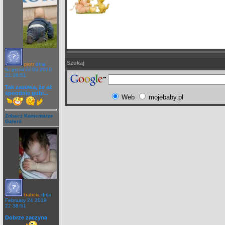
Szukaj
piotr
dnia
September 09 2020
21:36:51
Tak zasuwa, że aż
spoodnie gubi...
Web
mojebaby.pl
Zobacz Komentarze
Galerii
babcia
dnia
February 24 2019
22:38:51
Dobrze zaczyna