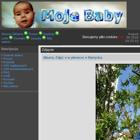
Strona Główna
Forum
Artykuły
August
Stosujemy pliki cookies
(więcej TUTAJ).
06 2026
Linki
Kontakt
Zasady
Mój
04:25:19
zwierz
Nawigacja
Zdjęcie
Galerie dzieci
Albumy Zdjęć
>
w plenerze
>
Martynka
Forum
Artykuły
100 najlepszych
100 komentowanych
FAQ
Linki
Kontakt
Szukaj
Mój zwierz