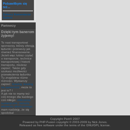
Pobawiłbym się
też...
Zobacz Komentarze
Galerii
Partnerzy
Dzięki tym banerom
żyjemy!
To nasi transportowi
sponsorzy, którzy oferują
ładunki i przewozy jak
również finansowanie.
Jeżeli więc lubisz czytać
o transporcie, technice
transportowej i historii
transportu, możesz
zajrzeć. Także gdy
szukasz możliwości
przewiezienia ładunku
Tu znajdziesz różne
różności. Wystarczy
zajrzeć:
leasing, leasing
na samochód
, może to
jest to? l
A jak nie to mamy też
coś innego dla każdego
coś miłego:
obliczenia
numeryczne, metoda
elementu skończonego
mam nadzieję, że się
spodobal
Copyright Piotr© 2007
Powered by PHP-Fusion copyright © 2003-2009 by Nick Jones.
Released as free software under the terms of the GNU/GPL license.